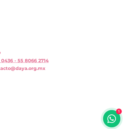
O
 0436 - 55 8066 2714
tacto@daya.org.mx
1