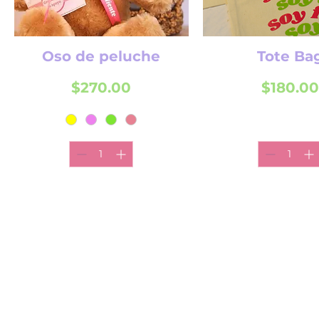
Oso de peluche
Tote Ba
Precio
Precio
$270.00
$180.00