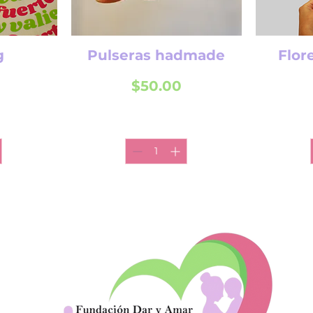
g
Pulseras hadmade
Flor
Precio
$50.00