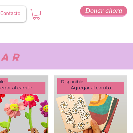
Donar ahora
Contacto
mar
ble
Disponible
egar al carrito
Agregar al carrito