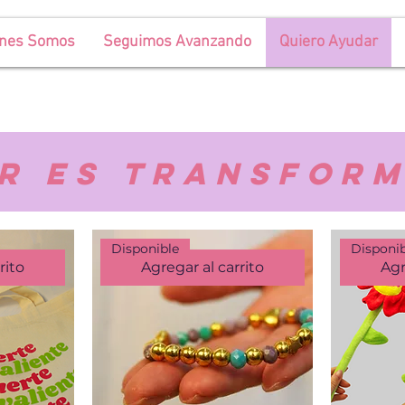
énes Somos
Seguimos Avanzando
Quiero Ayudar
r es transfor
Disponible
Disponi
rito
Agregar al carrito
Agr