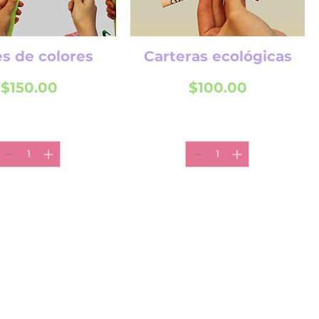
es de colores
Carteras ecológicas
Precio
Precio
$150.00
$100.00