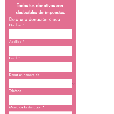
Todos tus donativos son 
deducibles de impuestos.
Deja una donación única
Nombre
*
Apellido
*
Email
*
Donar en nombre de
Teléfono
Monto de la donación
*