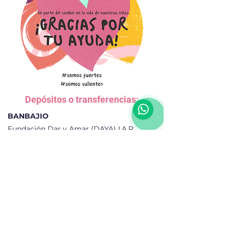
Depósitos o transferencias:
BANBAJIO
Fundación Dar y Amar (DAYA) I.A.P.
Número de clabe:
0301 8090 0038 0581
11
​Número de cuenta:
04216 3923 0201