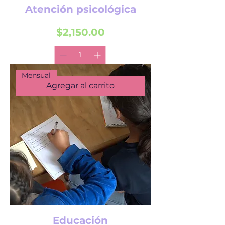
Atención psicológica
Precio
$2,150.00
Mensual
Agregar al carrito
Educación