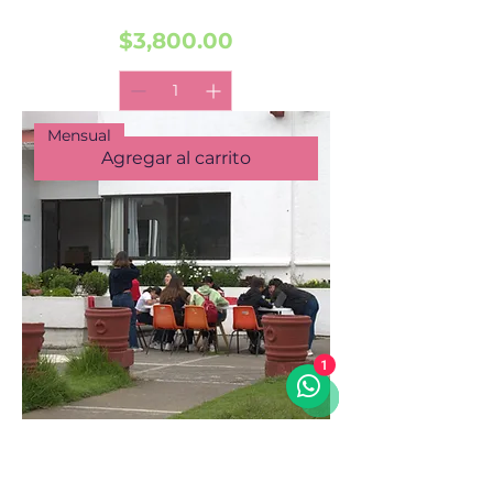
Precio
$3,800.00
Mensual
Agregar al carrito
1
Atención integral